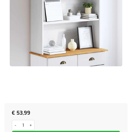
€
53,99
Kast ASKIM 91x30x104 cm massief grenenhout wit aantal