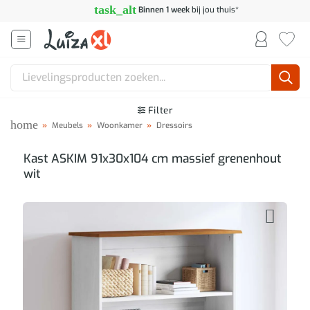
Ga
task_alt
Binnen 1 week
bij jou thuis*
naar
inhoud
Zoeken
naar:
Filter
home
»
Meubels
»
Woonkamer
»
Dressoirs
Kast ASKIM 91x30x104 cm massief grenenhout
wit