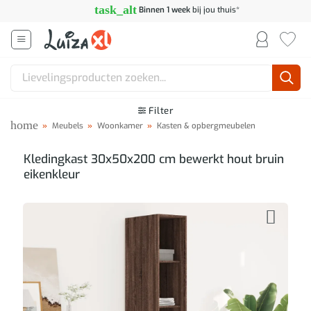
Ga
task_alt
Binnen 1 week
bij jou thuis*
naar
inhoud
Zoeken
naar:
Filter
home
»
Meubels
»
Woonkamer
»
Kasten & opbergmeubelen
Kledingkast 30x50x200 cm bewerkt hout bruin
eikenkleur