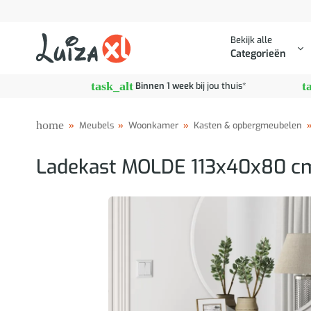
Ga
naar
Bekijk alle
inhoud
Categorieën
task_alt
t
Binnen 1 week
bij jou thuis*
home
»
Meubels
»
Woonkamer
»
Kasten & opbergmeubelen
Ladekast MOLDE 113x40x80 cm