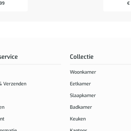
,99
€
service
Collectie
Woonkamer
 & Verzenden
Eetkamer
Slaapkamer
en
Badkamer
nt
Keuken
formatie
Kantoor