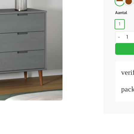
Aantal
1
Ladekast
veri
pac