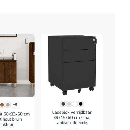
+5
Ladeblok verrijdbaar
st 58x33x60 cm
Spie
39x45x60 cm staal
 hout bruin
verlich
antracietkleurig
enkleur
br