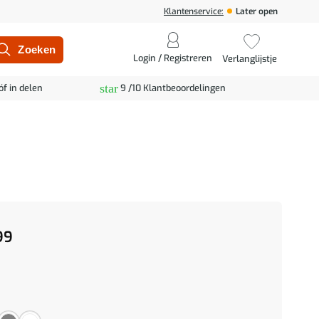
Klantenservice:
Later open
Login / Registreren
Verlanglijstje
star
óf in delen
9 /10 Klantbeoordelingen
99