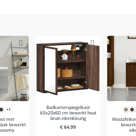
Badkamerspiegelkast
+1
65x20x60 cm bewerkt hout
bruin eikenkleurig
ast met
Wastafelka
bak bewerkt
bewerkt
€
64,99
 sonoma
eik