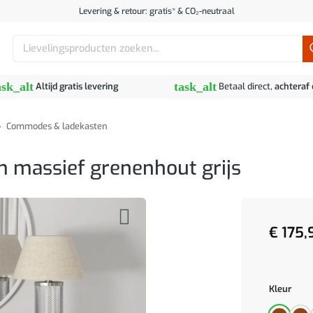
Levering & retour: gratis* & CO₂-neutraal
Zoeken
naar:
ask_alt
task_alt
Altijd gratis levering
Betaal direct,
achteraf
»
Commodes & ladekasten
 massief grenenhout grijs
€
175,
Kleur