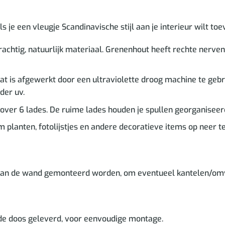
s je een vleugje Scandinavische stijl aan je interieur wilt to
achtig, natuurlijk materiaal. Grenenhout heeft rechte nerve
 dat is afgewerkt door een ultraviolette droog machine te geb
der uv.
over 6 lades. De ruime lades houden je spullen georganiseer
om planten, fotolijstjes en andere decoratieve items op neer te
 aan de wand gemonteerd worden, om eventueel kantelen/om
 de doos geleverd, voor eenvoudige montage.