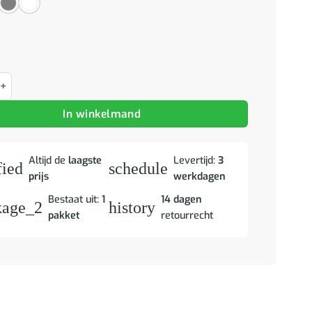
 MOLDE 113x40x80 cm massief grenenhout grijs aantal
In winkelmand
Altijd de
laagste
Levertijd:
3
fied
schedule
prijs
werkdagen
Bestaat uit:
1
14 dagen
kage_2
history
pakket
retourrecht