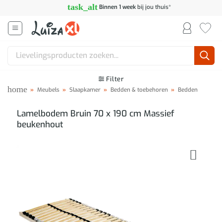
Ga
task_alt
Binnen 1 week
bij jou thuis*
naar
inhoud
Zoeken
naar:
Filter
home
»
Meubels
»
Slaapkamer
»
Bedden & toebehoren
»
Bedden
Lamelbodem Bruin 70 x 190 cm Massief
beukenhout