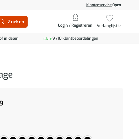
Klantenservice:
Open
Login / Registreren
Verlanglijstje
star
óf in delen
9 /10 Klantbeoordelingen
age
9