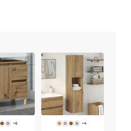
+6
+4