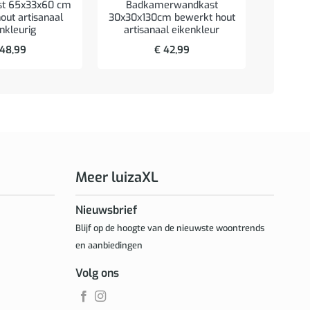
Archie
st 65x33x60 cm
Badkamerwandkast
staal
out artisanaal
30x30x130cm bewerkt hout
nkleurig
artisanaal eikenkleur
48,99
€
42,99
Meer luizaXL
Nieuwsbrief
Blijf op de hoogte van de nieuwste woontrends
en aanbiedingen
Volg ons