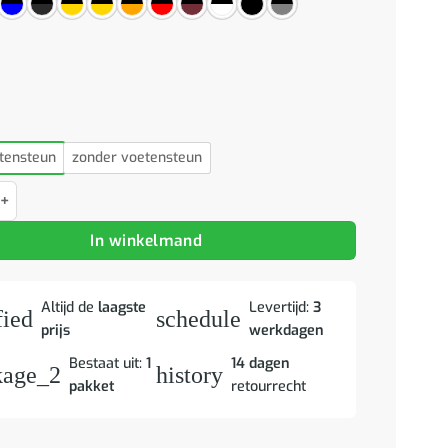
tensteun
zonder voetensteun
gamestoel met voetensteun kunstleer zwart & camouflage aantal
In winkelmand
Altijd de
laagste
Levertijd:
3
fied
schedule
prijs
werkdagen
Bestaat uit:
1
14 dagen
kage_2
history
pakket
retourrecht