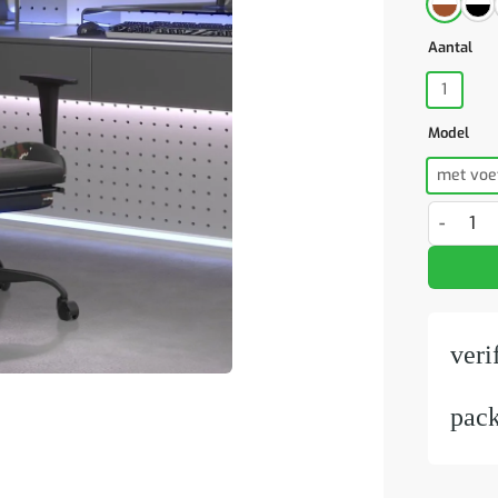
Aantal
1
Model
met voe
Massage 
veri
pac