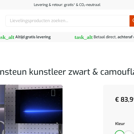
Levering & retour: gratis* & CO₂-neutraal
Zoeken
naar:
ask_alt
task_alt
Altijd gratis levering
Betaal direct,
achteraf
nsteun kunstleer zwart & camoufl
€
83,9
Kleur