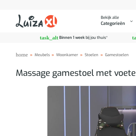
Ga
naar
Bekijk alle
inhoud
Categorieën
task_alt
t
Binnen 1 week
bij jou thuis*
home
»
Meubels
»
Woonkamer
»
Stoelen
»
Gamestoelen
Massage gamestoel met voete