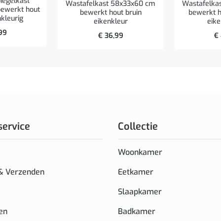
egelkast
Wastafelkast 58x33x60 cm
Wastafelka
ewerkt hout
bewerkt hout bruin
bewerkt h
nkleurig
eikenkleur
eike
99
€
36,99
€
service
Collectie
Woonkamer
 & Verzenden
Eetkamer
Slaapkamer
en
Badkamer