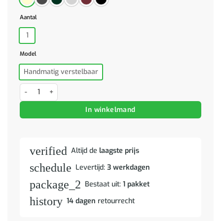
Aantal
1
Model
Handmatig verstelbaar
Massagestoel met lichtgrijze stof aantal
In winkelmand
verified
Altijd de
laagste prijs
schedule
Levertijd:
3 werkdagen
package_2
Bestaat uit:
1 pakket
history
14 dagen
retourrecht