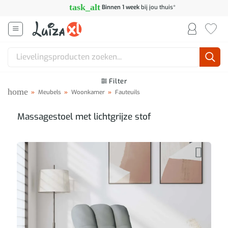
Ga
task_alt
Binnen 1 week
bij jou thuis*
naar
inhoud
Zoeken
naar:
Filter
home
»
Meubels
»
Woonkamer
»
Fauteuils
Massagestoel met lichtgrijze stof