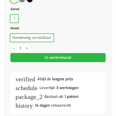
Aantal
1
Model
Handmatig verstelbaar
Massagestoel van grijs kunstleer aantal
In winkelmand
verified
Altijd de
laagste prijs
schedule
Levertijd:
3 werkdagen
package_2
Bestaat uit:
1 pakket
history
14 dagen
retourrecht