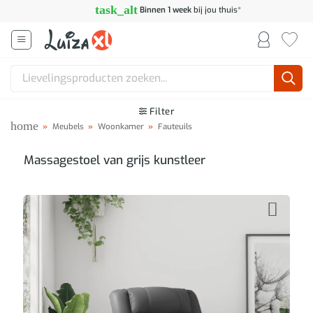
Ga
task_alt
Binnen 1 week
bij jou thuis*
naar
inhoud
Zoeken
naar:
Filter
home
»
Meubels
»
Woonkamer
»
Fauteuils
Massagestoel van grijs kunstleer