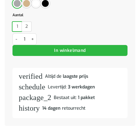
Aantal
1
2
Nachtkastje 30,5x30x30 cm spaanplaat betongrijs aantal
In winkelmand
verified
Altijd de
laagste prijs
schedule
Levertijd:
3 werkdagen
package_2
Bestaat uit:
1 pakket
history
14 dagen
retourrecht