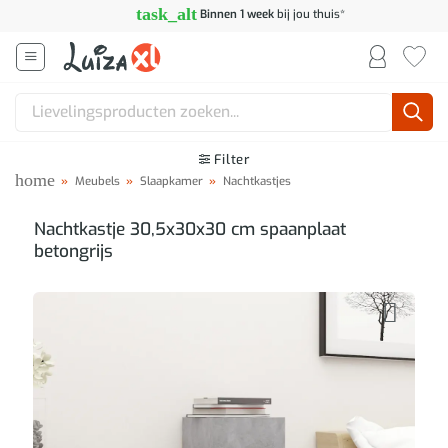
Ga
task_alt
Binnen 1 week
bij jou thuis*
naar
inhoud
Zoeken
naar:
Filter
home
»
Meubels
»
Slaapkamer
»
Nachtkastjes
Nachtkastje 30,5x30x30 cm spaanplaat
betongrijs