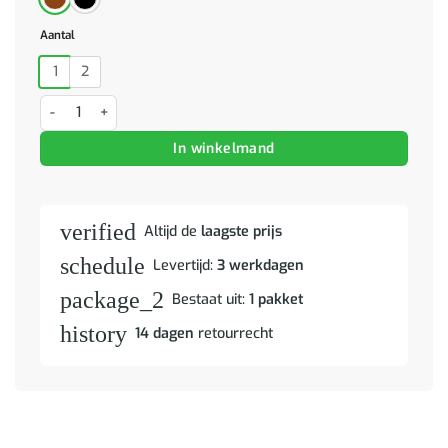
Aantal
1
2
Nachtkastje 38x28x45 cm paulowniahout zwart aantal
In winkelmand
verified
Altijd de
laagste prijs
schedule
Levertijd:
3 werkdagen
package_2
Bestaat uit:
1 pakket
history
14 dagen
retourrecht