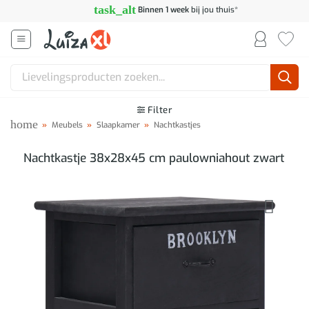
Ga
task_alt
Binnen 1 week
bij jou thuis*
naar
inhoud
Zoeken
naar:
Filter
home
»
Meubels
»
Slaapkamer
»
Nachtkastjes
Nachtkastje 38x28x45 cm paulowniahout zwart