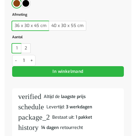
Afmeting
36 x 30 x 45 cm
40 x 30 x 55 cm
Aantal
1
2
Nachtkastje 40x30x55 cm gerecycled massief grenenhout aantal
In winkelmand
verified
Altijd de
laagste prijs
schedule
Levertijd:
3 werkdagen
package_2
Bestaat uit:
1 pakket
history
14 dagen
retourrecht