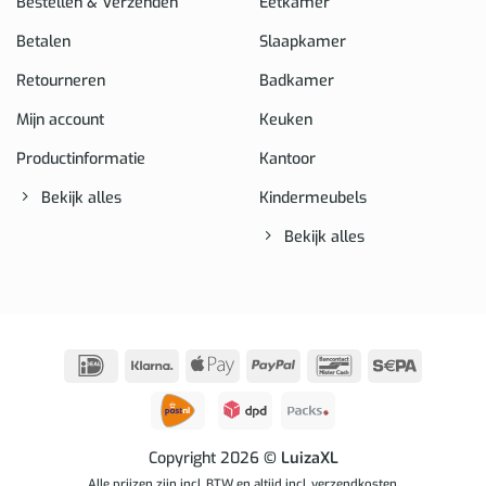
Bestellen & Verzenden
Eetkamer
Betalen
Slaapkamer
Retourneren
Badkamer
Mijn account
Keuken
Productinformatie
Kantoor
Bekijk alles
Kindermeubels
Bekijk alles
IDeal
Klarna
Apple
PayPal
Bancontact
Sepa
Pay
Copyright 2026
© LuizaXL
Alle prijzen zijn incl. BTW en altijd incl. verzendkosten.