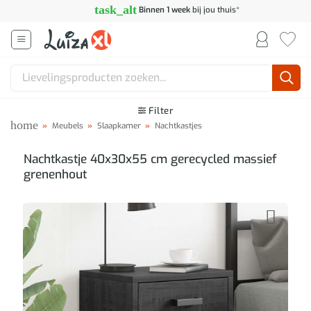
Ga
task_alt
Binnen 1 week
bij jou thuis*
naar
inhoud
Zoeken
naar:
Filter
home
»
Meubels
»
Slaapkamer
»
Nachtkastjes
Nachtkastje 40x30x55 cm gerecycled massief
grenenhout