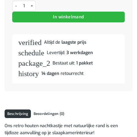
Nachtkastje 45x32x55 cm massief acaciahout aantal
In winkelmand
verified
Altijd de
laagste prijs
schedule
Levertijd:
3 werkdagen
package_2
Bestaat uit:
1 pakket
history
14 dagen
retourrecht
Beschrijving
Beoordelingen (0)
Ons retro houten nachtkastje met natuurlijke rand is een
tijdloze aanvulling op je slaapkamerinterieur!