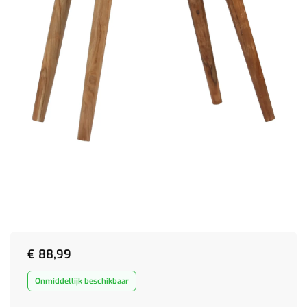
€
88,99
Onmiddellijk beschikbaar