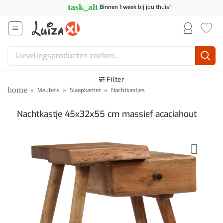
Ga
task_alt
Binnen 1 week
bij jou thuis*
naar
inhoud
Zoeken
naar:
Filter
home
»
Meubels
»
Slaapkamer
»
Nachtkastjes
Nachtkastje 45x32x55 cm massief acaciahout