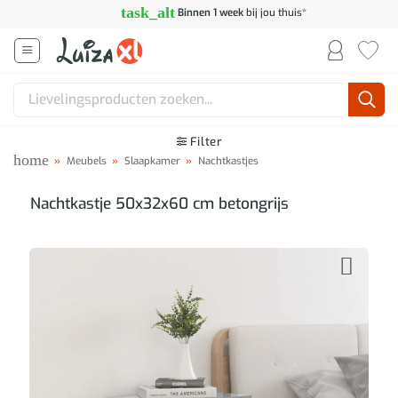
Ga
task_alt
Binnen 1 week
bij jou thuis*
naar
inhoud
Zoeken
naar:
Filter
home
»
Meubels
»
Slaapkamer
»
Nachtkastjes
Nachtkastje 50x32x60 cm betongrijs