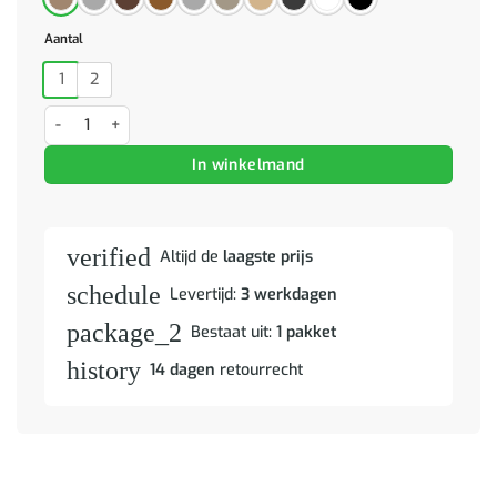
Aantal
1
2
Nachtkastje 50x32x60 cm betongrijs aantal
In winkelmand
verified
Altijd de
laagste prijs
schedule
Levertijd:
3 werkdagen
package_2
Bestaat uit:
1 pakket
history
14 dagen
retourrecht