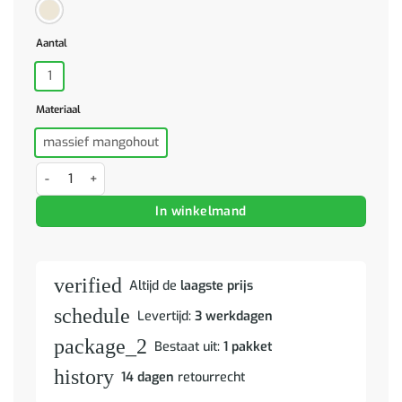
Aantal
1
Materiaal
massief mangohout
Nachtkastje 50x33x60 cm massief mangohout zwart aantal
In winkelmand
verified
Altijd de
laagste prijs
schedule
Levertijd:
3 werkdagen
package_2
Bestaat uit:
1 pakket
history
14 dagen
retourrecht