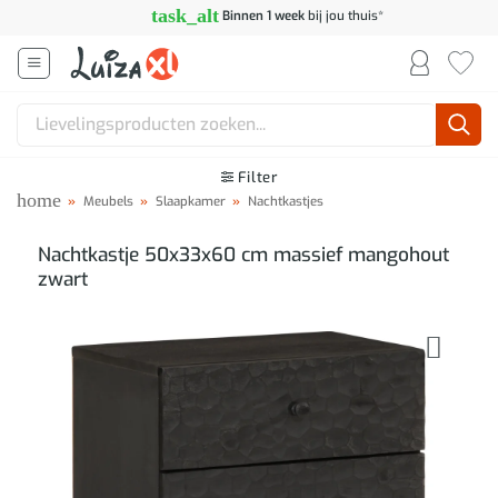
Ga
task_alt
Binnen 1 week
bij jou thuis*
naar
inhoud
Zoeken
naar:
Filter
home
»
Meubels
»
Slaapkamer
»
Nachtkastjes
Nachtkastje 50x33x60 cm massief mangohout
zwart