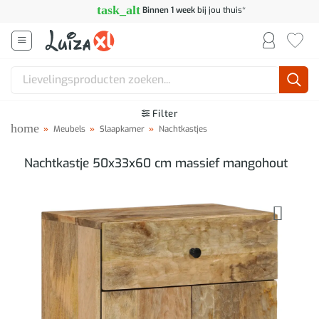
Ga
task_alt
Binnen 1 week
bij jou thuis*
naar
inhoud
Zoeken
naar:
Filter
home
»
Meubels
»
Slaapkamer
»
Nachtkastjes
Nachtkastje 50x33x60 cm massief mangohout