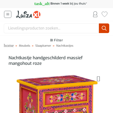
Ga
task_alt
Binnen 1 week
bij jou thuis*
naar
inhoud
Zoeken
naar:
Filter
home
»
Meubels
»
Slaapkamer
»
Nachtkastjes
Nachtkastje handgeschilderd massief
mangohout roze