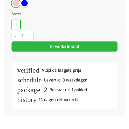
Aantal
1
Nachtkastje handgeschilderd massief mangohout roze aantal
In winkelmand
verified
Altijd de
laagste prijs
schedule
Levertijd:
3 werkdagen
package_2
Bestaat uit:
1 pakket
history
14 dagen
retourrecht