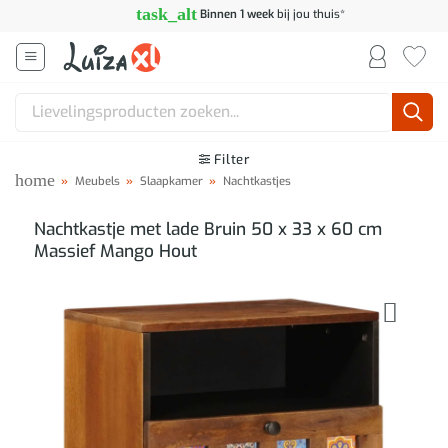
Ga
task_alt
Binnen 1 week
bij jou thuis*
naar
inhoud
Zoeken
naar:
Filter
home
»
Meubels
»
Slaapkamer
»
Nachtkastjes
Nachtkastje met lade Bruin 50 x 33 x 60 cm
Massief Mango Hout