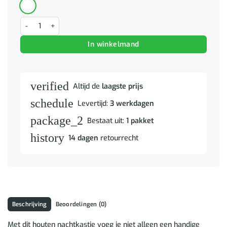
Nachtkastje met lade Bruin 50 x 33 x 60 cm Massief Mango Hout aan
In winkelmand
verified
Altijd de
laagste prijs
schedule
Levertijd:
3 werkdagen
package_2
Bestaat uit:
1 pakket
history
14 dagen
retourrecht
Beschrijving
Beoordelingen (0)
Met dit houten nachtkastje voeg je niet alleen een handige