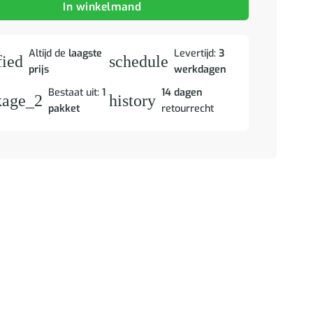
In winkelmand
Altijd de
laagste
Levertijd:
3
fied
schedule
prijs
werkdagen
Bestaat uit:
1
14 dagen
kage_2
history
pakket
retourrecht