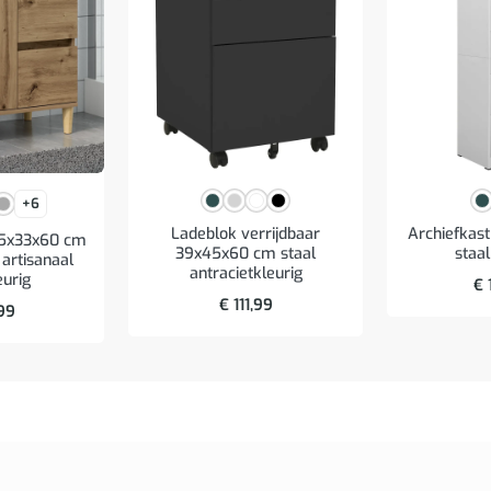
+6
Ladeblok verrijdbaar
Archiefkas
65x33x60 cm
39x45x60 cm staal
staal
artisanaal
antracietkleurig
eurig
€
€
111,99
99