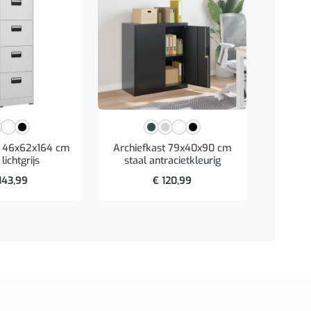
t 46x62x164 cm
Archiefkast 79x40x90 cm
Badkam
 lichtgrijs
staal antracietkleurig
cm bewe
143,99
€
120,99