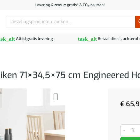
Levering & retour: gratis* & CO₂-neutraal
Zoeken
naar:
ask_alt
task_alt
Altijd gratis levering
Betaal direct,
achteraf
Eiken 71×34,5×75 cm Engineered H
€
65,9
Nachtkas