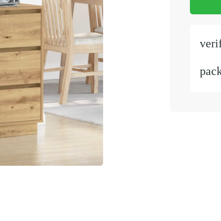
veri
pac