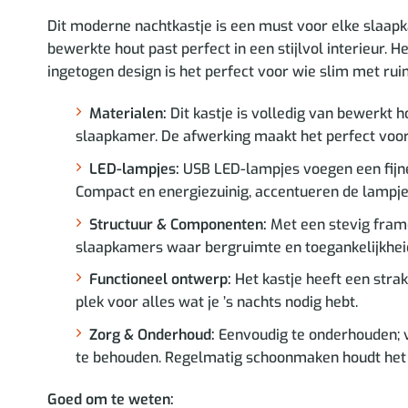
Dit moderne nachtkastje is een must voor elke slaapka
bewerkte hout past perfect in een stijlvol interieur. H
ingetogen design is het perfect voor wie slim met ruim
Materialen:
Dit kastje is volledig van bewerkt h
slaapkamer. De afwerking maakt het perfect voor 
LED-lampjes:
USB LED-lampjes voegen een fijne v
Compact en energiezuinig, accentueren de lampjes
Structuur & Componenten:
Met een stevig frame 
slaapkamers waar bergruimte en toegankelijkheid b
Functioneel ontwerp:
Het kastje heeft een strak
plek voor alles wat je ’s nachts nodig hebt.
Zorg & Onderhoud:
Eenvoudig te onderhouden; v
te behouden. Regelmatig schoonmaken houdt het k
Goed om te weten: