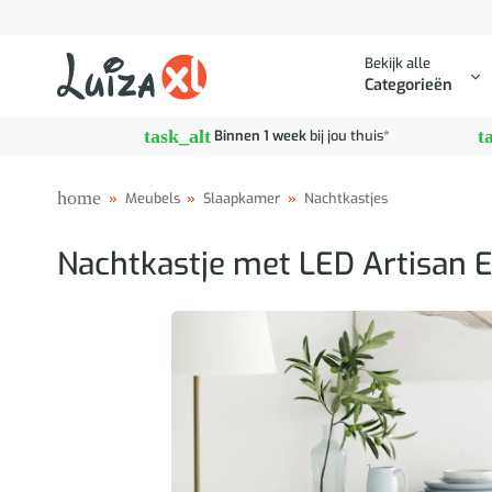
Ga
naar
Bekijk alle
inhoud
Categorieën
task_alt
t
Binnen 1 week
bij jou thuis*
home
»
Meubels
»
Slaapkamer
»
Nachtkastjes
Nachtkastje met LED Artisan 