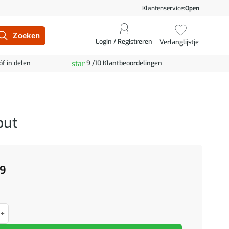
Klantenservice:
Open
Login / Registreren
Verlanglijstje
star
óf in delen
9 /10 Klantbeoordelingen
out
9
tje met LED Artisan Eiken 71x34,5x75 cm Engineered Hout aantal