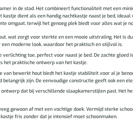
mer in de stad. Het combineert functionaliteit met een minima
et kastje dient als een handig nachtkastje naast je bed, ideaa
te omgaat, terwijl het genoeg plek biedt voor alles wat je no
out, wat zorgt voor sterkte en een mooie uitstraling. Het is 
een moderne look, waardoor het praktisch en stijlvol is.
erlichting toe, perfect voor naast je bed. De zachte gloed is
 het praktische ontwerp van het kastje.
van bewerkt hout biedt het kastje stabiliteit voor al je ben
elangrijk zijn. De eenvoudige constructie geeft ook een eleg
 ontwerp dat bij verschillende slaapkamerstijlen past. Het he
eeg gewoon af met een vochtige doek. Vermijd sterke schoo
astje fris zonder dat je intensief moet schoonmaken.