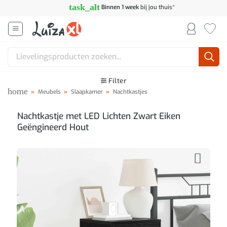
Ga
task_alt
Binnen 1 week
bij jou thuis*
naar
inhoud
Zoeken
naar:
Filter
home
»
Meubels
»
Slaapkamer
»
Nachtkastjes
Nachtkastje met LED Lichten Zwart Eiken
Geëngineerd Hout