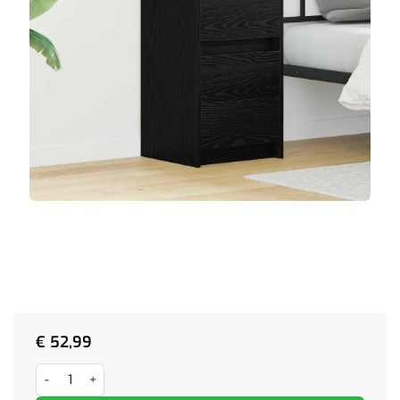
€
52,99
Nachtkastje met LED Lichten Zwart Eiken Geëngineerd Hout aantal