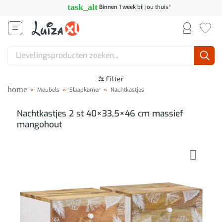
Ga
task_alt
Binnen 1 week
bij jou thuis*
naar
inhoud
Zoeken
naar:
Filter
home
»
Meubels
»
Slaapkamer
»
Nachtkastjes
Nachtkastjes 2 st 40×33,5×46 cm massief
mangohout