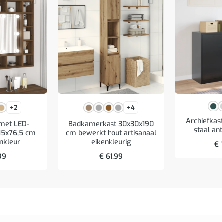
+2
+4
Archiefka
 met LED-
Badkamerkast 30x30x190
staal ant
x15x76,5 cm
cm bewerkt hout artisanaal
enkleur
eikenkleurig
€
99
€
61,99