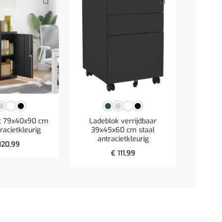
st 79x40x90 cm
Ladeblok verrijdbaar
Bad
racietkleurig
39x45x60 cm staal
30x30x1
antracietkleurig
artis
120,99
€
111,99