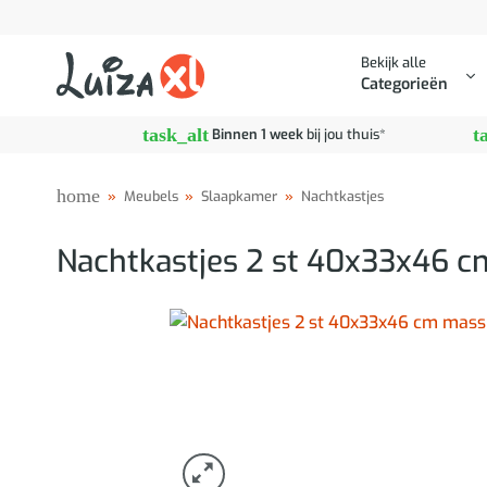
Ga
naar
Bekijk alle
inhoud
Categorieën
task_alt
t
Binnen 1 week
bij jou thuis*
home
»
Meubels
»
Slaapkamer
»
Nachtkastjes
Nachtkastjes 2 st 40x33x46 