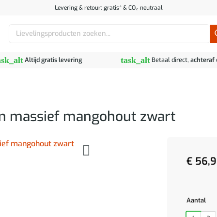
Levering & retour: gratis* & CO₂-neutraal
Zoeken
naar:
ask_alt
task_alt
Altijd gratis levering
Betaal direct,
achteraf
cm massief mangohout zwart
€
56,9
Aantal