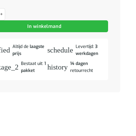
tjes 2 st 40x33x46 cm massief mangohout zwart aantal
In winkelmand
Altijd de
laagste
Levertijd:
3
fied
schedule
prijs
werkdagen
Bestaat uit:
1
14 dagen
kage_2
history
pakket
retourrecht