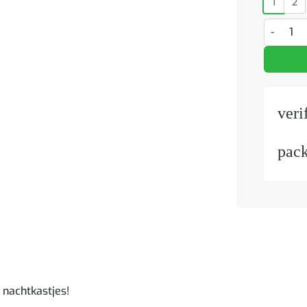
1
2
Nachtkas
veri
pac
 nachtkastjes!