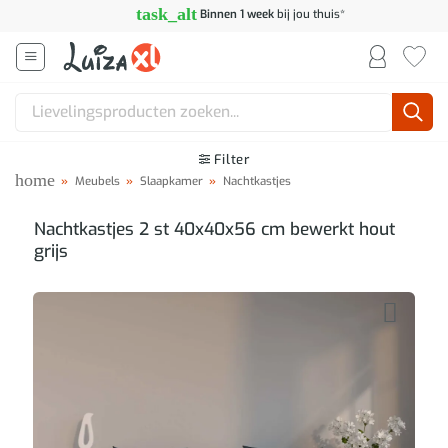
Ga
task_alt
Binnen 1 week
bij jou thuis*
naar
inhoud
Zoeken
naar:
Filter
home
»
Meubels
»
Slaapkamer
»
Nachtkastjes
Nachtkastjes 2 st 40x40x56 cm bewerkt hout
grijs