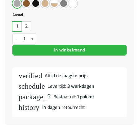
Aantal
1
2
Nachtkastjes 2 st 40x40x56 cm bewerkt hout grijs aantal
In winkelmand
verified
Altijd de
laagste prijs
schedule
Levertijd:
3 werkdagen
package_2
Bestaat uit:
1 pakket
history
14 dagen
retourrecht