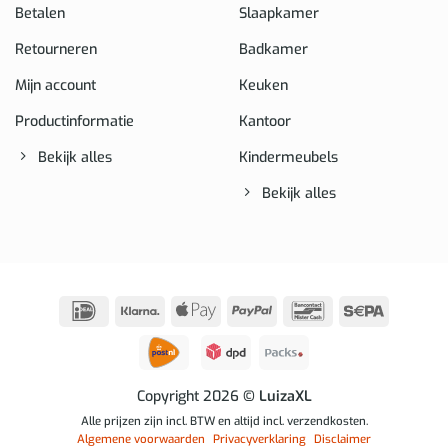
Betalen
Slaapkamer
Retourneren
Badkamer
Mijn account
Keuken
Productinformatie
Kantoor
Bekijk alles
Kindermeubels
Bekijk alles
IDeal
Klarna
Apple
PayPal
Bancontact
Sepa
Pay
Copyright 2026
© LuizaXL
Alle prijzen zijn incl. BTW en altijd incl. verzendkosten.
Algemene voorwaarden
Privacyverklaring
Disclaimer