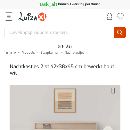
Ga
task_alt
Binnen 1 week
bij jou thuis*
naar
inhoud
Zoeken
naar:
Filter
home
»
Meubels
»
Slaapkamer
»
Nachtkastjes
Nachtkastjes 2 st 42x38x45 cm bewerkt hout
wit