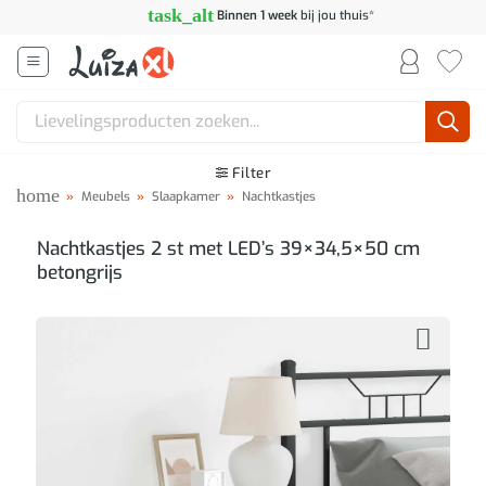
Ga
task_alt
Binnen 1 week
bij jou thuis*
naar
inhoud
Zoeken
naar:
Filter
home
»
Meubels
»
Slaapkamer
»
Nachtkastjes
Nachtkastjes 2 st met LED’s 39×34,5×50 cm
betongrijs