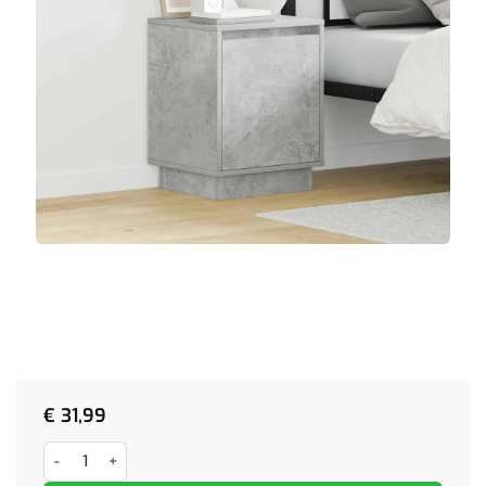
€
31,99
Nachtkastjes 2 st met LED's 39x34,5x50 cm betongrijs aantal