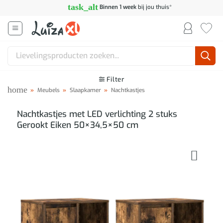
Ga
task_alt
Binnen 1 week
bij jou thuis*
naar
inhoud
Zoeken
naar:
Filter
home
»
Meubels
»
Slaapkamer
»
Nachtkastjes
Nachtkastjes met LED verlichting 2 stuks
Gerookt Eiken 50×34,5×50 cm