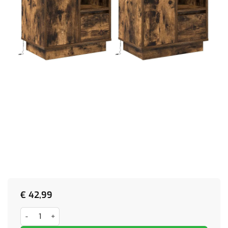
€
42,99
Nachtkastjes met LED verlichting 2 stuks Gerookt Eiken 50x34,5x50