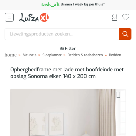
Ga
task_alt
Binnen 1 week
bij jou thuis*
naar
inhoud
Zoeken
naar:
Filter
home
»
Meubels
»
Slaapkamer
»
Bedden & toebehoren
»
Bedden
Opbergbedframe met lade met hoofdeinde met
opslag Sonoma eiken 140 x 200 cm