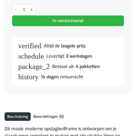
Opbergbedframe met lade met hoofdeinde met opslag Sonoma eiken
In winkelmand
verified
Altijd de
laagste prijs
schedule
Levertijd:
3 werkdagen
package_2
Bestaat uit:
4 pakketten
history
14 dagen
retourrecht
Beschrijving
Beoordelingen (0)
Dit mooie moderne opslagbedframe is ontworpen om je
slaapkamer compleet te maken met zijn strakke lijnen en