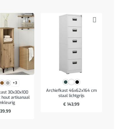
+3
Archiefkast 46x62x164 cm
Was
ast 30x30x100
staal lichtgrijs
inbouw
hout artisanaal
nkleurig
€
143,99
39,99