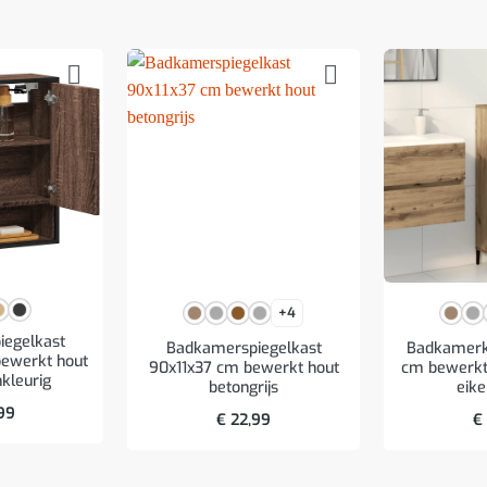
+4
egelkast
Badkamerspiegelkast
Badkamerk
ewerkt hout
90x11x37 cm bewerkt hout
cm bewerkt 
nkleurig
betongrijs
eike
99
€
22,99
€