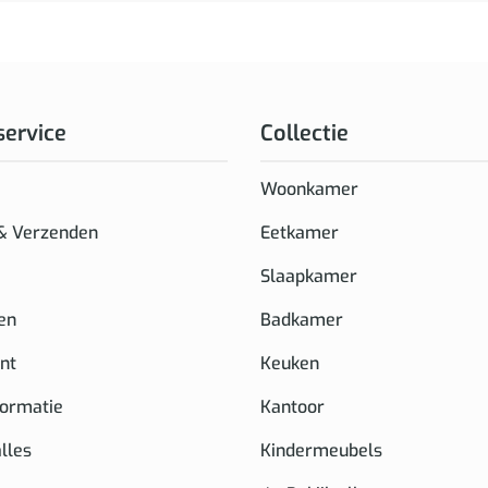
service
Collectie
Woonkamer
 & Verzenden
Eetkamer
Slaapkamer
en
Badkamer
nt
Keuken
formatie
Kantoor
alles
Kindermeubels