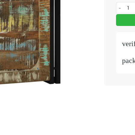
Opbergkis
veri
pac