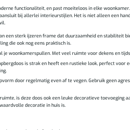
erne functionaliteit, en past moeiteloos in elke woonkamer. 
ansluit bij allerlei interieurstijlen. Het is niet alleen een 
il.
 een sterk ijzeren frame dat duurzaamheid en stabiliteit bie
ling die ook nog eens praktisch is.
al je woonkamerspullen. Met veel ruimte voor dekens en tijdsc
pbergdoos is strak en heeft een rustieke look, perfect voor 
ing.
pvorm door regelmatig even af te vegen. Gebruik geen agress
gruimte, is deze doos ook een leuke decoratieve toevoeging a
aardvolle decoratie in huis is.