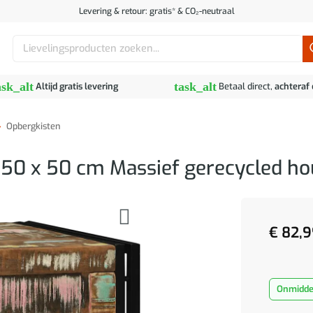
Levering & retour: gratis* & CO₂-neutraal
Zoeken
naar:
ask_alt
task_alt
Altijd gratis levering
Betaal direct,
achteraf
»
Opbergkisten
 50 x 50 cm Massief gerecycled ho
€
82,9
Onmiddel