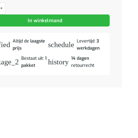
ten met opslag 50 x 50 x 50 cm Massief gerecycled hout aantal
In winkelmand
Altijd de
laagste
Levertijd:
3
fied
schedule
prijs
werkdagen
Bestaat uit:
1
14 dagen
kage_2
history
pakket
retourrecht