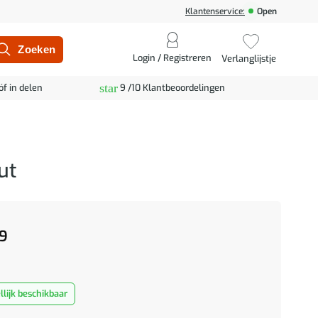
Klantenservice:
Open
Login / Registreren
Verlanglijstje
star
óf in delen
9 /10 Klantbeoordelingen
ut
9
lijk beschikbaar