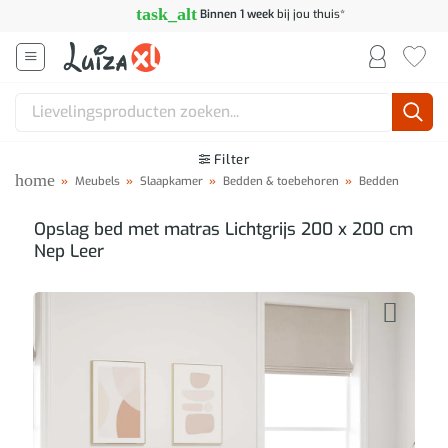
Ga
task_alt
Binnen 1 week
bij jou thuis*
naar
inhoud
Zoeken
naar:
Filter
home
»
Meubels
»
Slaapkamer
»
Bedden & toebehoren
»
Bedden
Opslag bed met matras Lichtgrijs 200 x 200 cm
Nep Leer