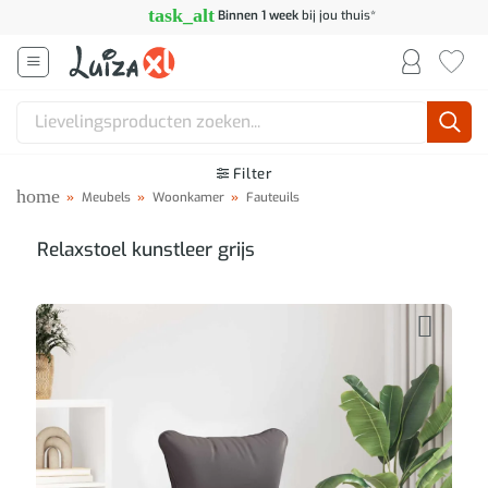
Ga
task_alt
Binnen 1 week
bij jou thuis*
naar
inhoud
Zoeken
naar:
Filter
home
»
Meubels
»
Woonkamer
»
Fauteuils
Relaxstoel kunstleer grijs