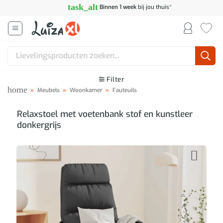
Ga
task_alt
Binnen 1 week
bij jou thuis*
naar
inhoud
Zoeken
naar:
Filter
home
»
Meubels
»
Woonkamer
»
Fauteuils
Relaxstoel met voetenbank stof en kunstleer
donkergrijs