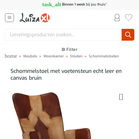
Ga
task_alt
Binnen 1 week
bij jou thuis*
naar
inhoud
Zoeken
naar:
Filter
home
»
Meubels
»
Woonkamer
»
Stoelen
»
Schommelstoelen
Schommelstoel met voetensteun echt leer en
canvas bruin