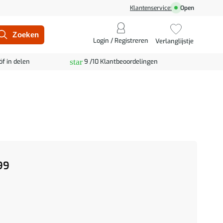
Klantenservice:
Open
Login / Registreren
Verlanglijstje
star
óf in delen
9 /10 Klantbeoordelingen
99