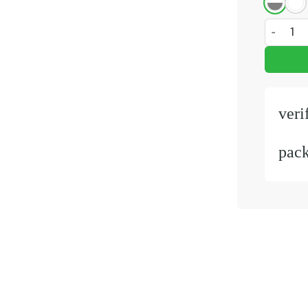
Schoolbor
veri
pac