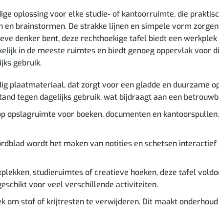
e oplossing voor elke studie- of kantoorruimte, die praktisc
en en brainstormen. De strakke lijnen en simpele vorm zorgen
tieve denker bent, deze rechthoekige tafel biedt een werkplek 
kelijk in de meeste ruimtes en biedt genoeg oppervlak voor d
jks gebruik.
g plaatmateriaal, dat zorgt voor een gladde en duurzame opp
tand tegen dagelijks gebruik, wat bijdraagt aan een betrouw
p opslagruimte voor boeken, documenten en kantoorspullen. 
dblad wordt het maken van notities en schetsen interactief e
plekken, studieruimtes of creatieve hoeken, deze tafel voldo
geschikt voor veel verschillende activiteiten.
om stof of krijtresten te verwijderen. Dit maakt onderhoud e