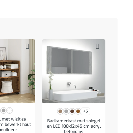
Archief
+5
staal
l met wieltjes
Badkamerkast met spiegel
m bewerkt hout
en LED 100x12x45 cm acryl
houtkleur
betongrijs