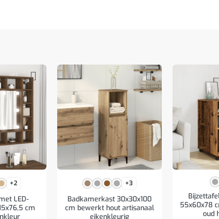
+2
+3
Bijzettafe
 met LED-
Badkamerkast 30x30x100
55x60x78 c
x15x76,5 cm
cm bewerkt hout artisanaal
oud 
enkleur
eikenkleurig