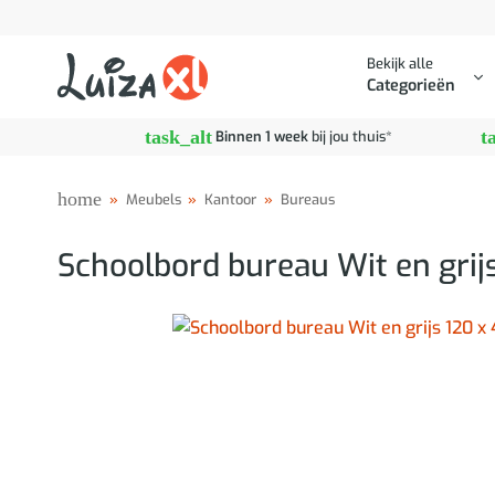
Ga
naar
Bekijk alle
inhoud
Categorieën
task_alt
t
Binnen 1 week
bij jou thuis*
home
»
Meubels
»
Kantoor
»
Bureaus
Schoolbord bureau Wit en grij