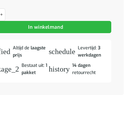
d bureau Wit en grijs 120 x 45 x 118.5 cm Bewerkt hout aantal
In winkelmand
Altijd de
laagste
Levertijd:
3
fied
schedule
prijs
werkdagen
Bestaat uit:
1
14 dagen
kage_2
history
pakket
retourrecht