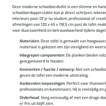
Deze moderne schoolbordtafel is een slimme en handig
schoolbordoppervlakte kun je direct schrijven, teken
interieurs past. Of je nu student, professional of crea
afmetingen van 120 x 45 x 118,5 cm past de tafel mak
voor duurzaamheid en betrouwbaarheid tijdens dageli
Materialen:
Deze tafel is gemaakt van hoogwaardi
materiaal is gekozen om zijn stevigheid en weers
Inbegrepen componenten:
De planken bieden volo
georganiseerd te houden.
Kenmerken / functie / ontwerp:
Met een schoolbor
geven de tafel een moderne uitstraling.
Aanbevolen toepassingen:
Perfect voor thuiswerk
professionals en kunstenaars. Hij is veelzijdig en 
Onderhoud:
Veeg eenvoudig af met een droge doek 
er fris uit blijft zien.