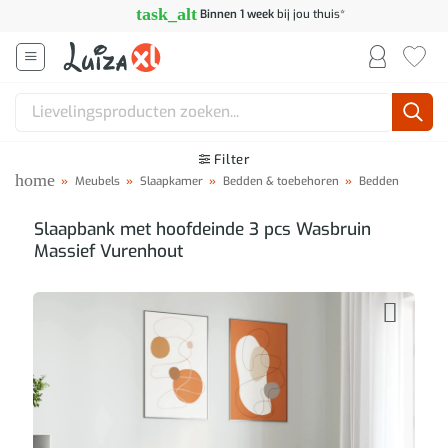
Ga
task_alt
Binnen 1 week
bij jou thuis*
naar
inhoud
Zoeken
naar:
Filter
home
»
Meubels
»
Slaapkamer
»
Bedden & toebehoren
»
Bedden
Slaapbank met hoofdeinde 3 pcs Wasbruin
Massief Vurenhout