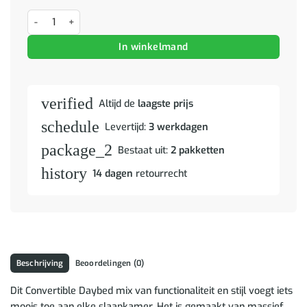
Slaapbank met hoofdeinde 3 pcs Wasbruin Massief Vurenhout aant
In winkelmand
verified
Altijd de
laagste prijs
schedule
Levertijd:
3 werkdagen
package_2
Bestaat uit:
2 pakketten
history
14 dagen
retourrecht
Beschrijving
Beoordelingen (0)
Dit Convertible Daybed mix van functionaliteit en stijl voegt iets
moois toe aan elke slaapkamer. Het is gemaakt van massief