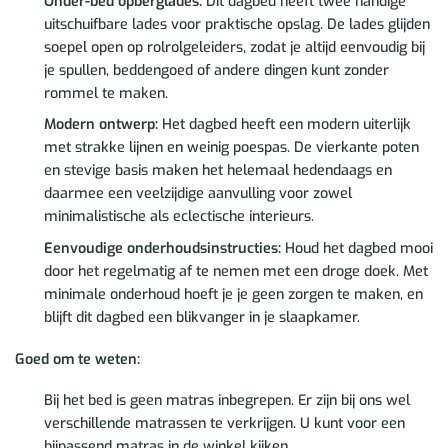
Onder-bed opberglades:
Dit dagbed heeft twee handige
uitschuifbare lades voor praktische opslag. De lades glijden
soepel open op rolrolgeleiders, zodat je altijd eenvoudig bij
je spullen, beddengoed of andere dingen kunt zonder
rommel te maken.
Modern ontwerp:
Het dagbed heeft een modern uiterlijk
met strakke lijnen en weinig poespas. De vierkante poten
en stevige basis maken het helemaal hedendaags en
daarmee een veelzijdige aanvulling voor zowel
minimalistische als eclectische interieurs.
Eenvoudige onderhoudsinstructies:
Houd het dagbed mooi
door het regelmatig af te nemen met een droge doek. Met
minimale onderhoud hoeft je je geen zorgen te maken, en
blijft dit dagbed een blikvanger in je slaapkamer.
Goed om te weten:
Bij het bed is geen matras inbegrepen. Er zijn bij ons wel
verschillende matrassen te verkrijgen. U kunt voor een
bijpassend matras in de winkel kijken.