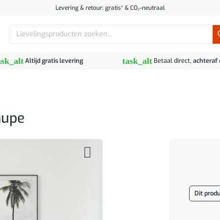
Levering & retour: gratis* & CO₂-neutraal
Zoeken
naar:
ask_alt
task_alt
Altijd gratis levering
Betaal direct,
achteraf
aupe
Dit produ