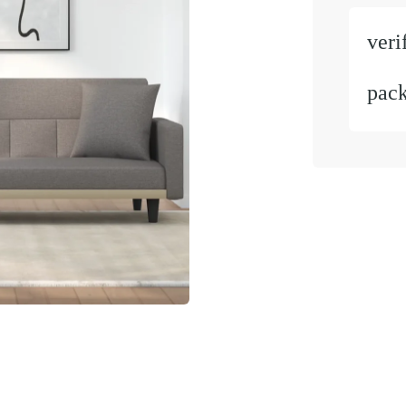
veri
pac