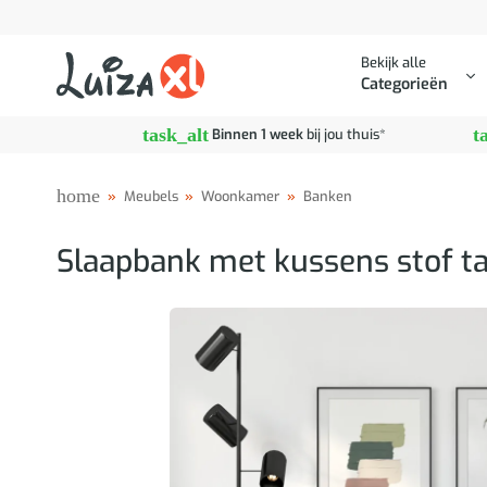
Ga
naar
Bekijk alle
inhoud
Categorieën
task_alt
t
Binnen 1 week
bij jou thuis*
home
»
Meubels
»
Woonkamer
»
Banken
Slaapbank met kussens stof t