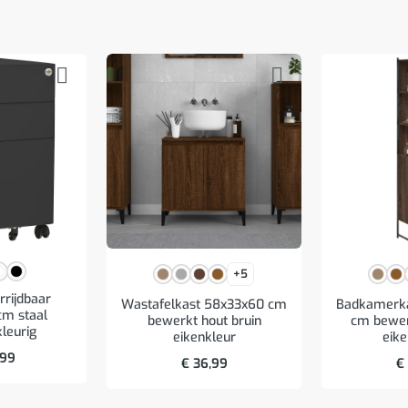
+5
rrijdbaar
Wastafelkast 58x33x60 cm
Badkamerka
m staal
bewerkt hout bruin
cm bewer
kleurig
eikenkleur
eike
,99
€
36,99
€