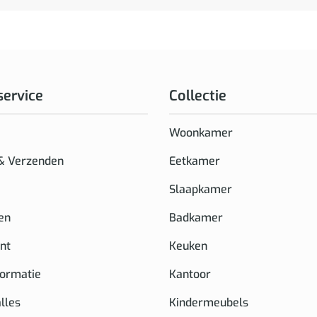
service
Collectie
Woonkamer
 & Verzenden
Eetkamer
Slaapkamer
en
Badkamer
nt
Keuken
formatie
Kantoor
alles
Kindermeubels