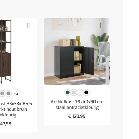
+2
Archiefkast 79x40x90 cm
Badkame
st 33x33x185,5
staal antracietkleurig
en ma
kt hout bruin
nkleurig
€
120,99
47,99