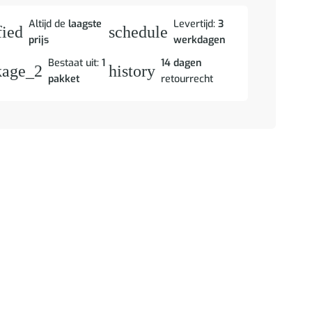
Altijd de
laagste
Levertijd:
3
fied
schedule
prijs
werkdagen
Bestaat uit:
1
14 dagen
kage_2
history
pakket
retourrecht