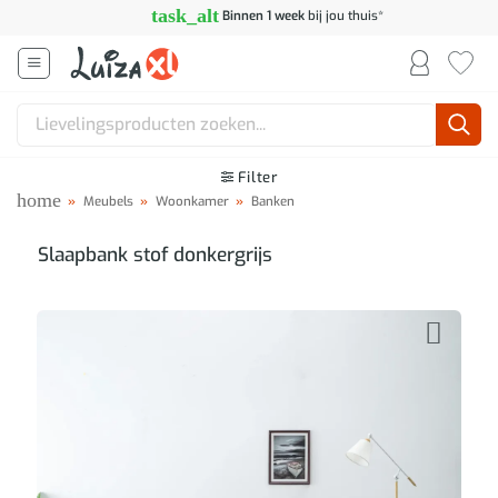
Ga
task_alt
Binnen 1 week
bij jou thuis*
naar
inhoud
Zoeken
naar:
Filter
home
»
Meubels
»
Woonkamer
»
Banken
Slaapbank stof donkergrijs