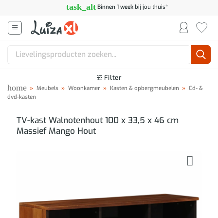
Ga
task_alt
Binnen 1 week
bij jou thuis*
naar
inhoud
Zoeken
naar:
Filter
home
»
Meubels
»
Woonkamer
»
Kasten & opbergmeubelen
»
Cd- &
dvd-kasten
TV-kast Walnotenhout 100 x 33,5 x 46 cm
Massief Mango Hout