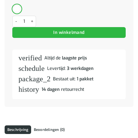
TV-kast Walnotenhout 100 x 33,5 x 46 cm Massief Mango Hout aant
In winkelmand
verified
Altijd de
laagste prijs
schedule
Levertijd:
3 werkdagen
package_2
Bestaat uit:
1 pakket
history
14 dagen
retourrecht
Beschrijving
Beoordelingen (0)