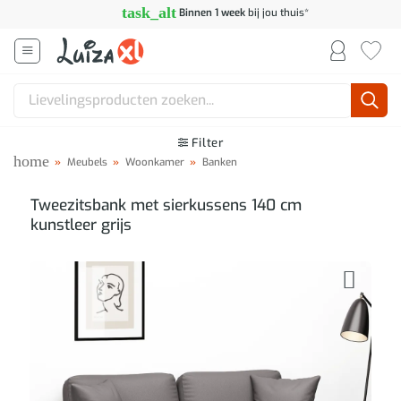
Ga
task_alt
Binnen 1 week
bij jou thuis*
naar
inhoud
Zoeken
naar:
Filter
home
»
Meubels
»
Woonkamer
»
Banken
Tweezitsbank met sierkussens 140 cm
kunstleer grijs