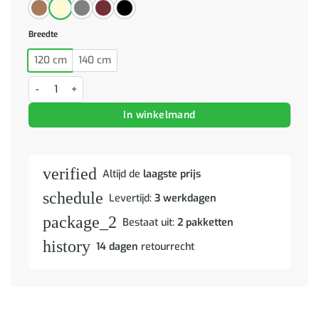
Breedte
120 cm
140 cm
Tweezitsbank met sierkussens 140 cm kunstleer grijs aantal
In winkelmand
verified
Altijd de
laagste prijs
schedule
Levertijd:
3 werkdagen
package_2
Bestaat uit:
2 pakketten
history
14 dagen
retourrecht