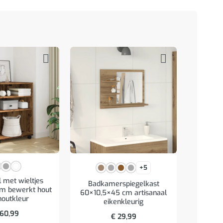
+5
l met wieltjes
Badkamerspiegelkast
Badkam
m bewerkt hout
60×10,5×45 cm artisanaal
cm bewe
houtkleur
eikenkleurig
60,99
€
29,99