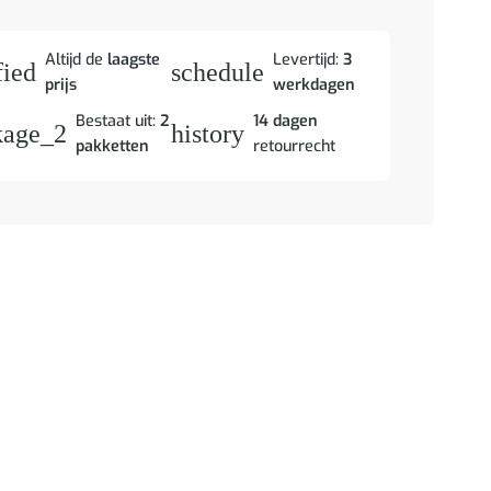
Altijd de
laagste
Levertijd:
3
fied
schedule
prijs
werkdagen
Bestaat uit:
2
14 dagen
kage_2
history
pakketten
retourrecht