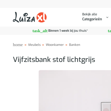
Ga
naar
Bekijk alle
inhoud
Categorieën
task_alt
t
Binnen 1 week
bij jou thuis*
home
»
Meubels
»
Woonkamer
»
Banken
Vijfzitsbank stof lichtgrijs