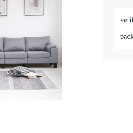
veri
pac