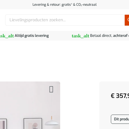
Levering & retour: gratis* & CO₂-neutraal
Zoeken
naar:
ask_alt
task_alt
Altijd gratis levering
Betaal direct,
achteraf
€
357,
Dit produ