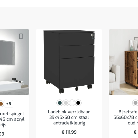
+5
Ladeblok verrijdbaar
Bijzettafe
met spiegel
39x45x60 cm staal
55x60x78 c
45 cm acryl
antracietkleurig
oud 
rijs
€
111,99
€
99