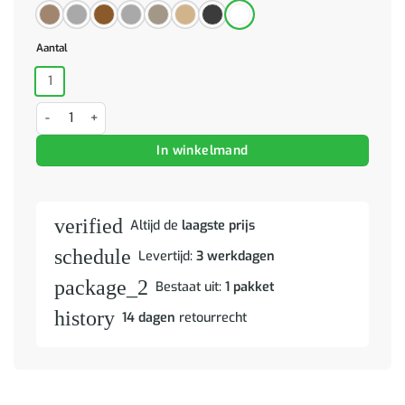
Aantal
1
Wandkast 60x31x70 cm bewerkt hout wit aantal
In winkelmand
verified
Altijd de
laagste prijs
schedule
Levertijd:
3 werkdagen
package_2
Bestaat uit:
1 pakket
history
14 dagen
retourrecht