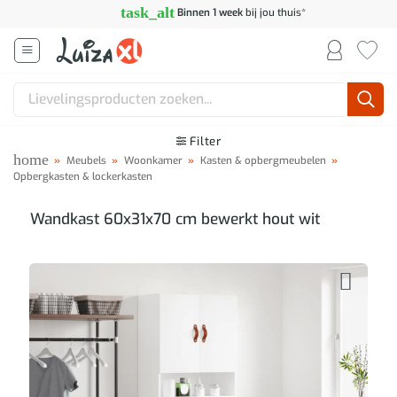
Ga
task_alt
Binnen 1 week
bij jou thuis*
naar
inhoud
Zoeken
naar:
Filter
home
»
Meubels
»
Woonkamer
»
Kasten & opbergmeubelen
»
Opbergkasten & lockerkasten
Wandkast 60x31x70 cm bewerkt hout wit