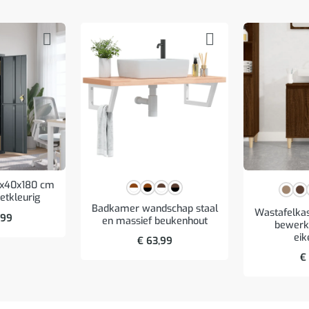
5x40x180 cm
ietkleurig
Badkamer wandschap staal
Wastafelka
,99
en massief beukenhout
bewerkt
eik
€
63,99
€