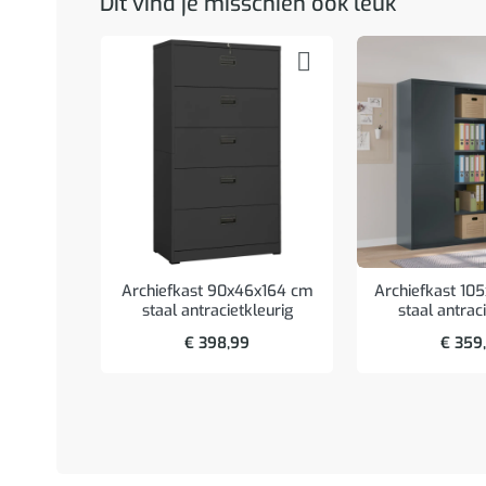
Dit vind je misschien ook leuk
Archiefkast 90x46x164 cm
Archiefkast 10
staal antracietkleurig
staal antrac
€
398,99
€
359