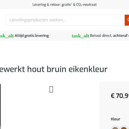
Levering & retour: gratis* & CO₂-neutraal
Zoeken
naar:
ask_alt
task_alt
Altijd gratis levering
Betaal direct,
achteraf
ewerkt hout bruin eikenkleur
€
70,9
Kleur