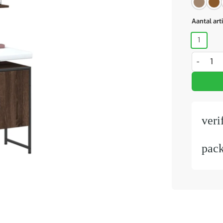
Aantal art
1
2-delige 
veri
pac