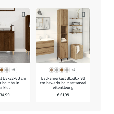
+5
+4
st 58x33x60 cm
Badkamerkast 30x30x190
Spie
 hout bruin
cm bewerkt hout artisanaal
verlich
enkleur
eikenkleurig
br
34,99
€
61,99