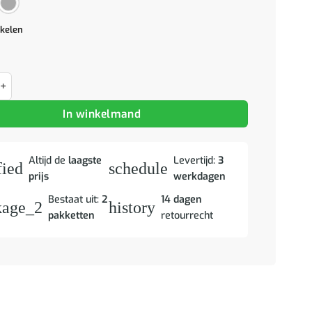
ikelen
Badkamerkastenset bewerkt hout bruin eikenkleur aantal
In winkelmand
Altijd de
laagste
Levertijd:
3
fied
schedule
prijs
werkdagen
Bestaat uit:
2
14 dagen
kage_2
history
pakketten
retourrecht