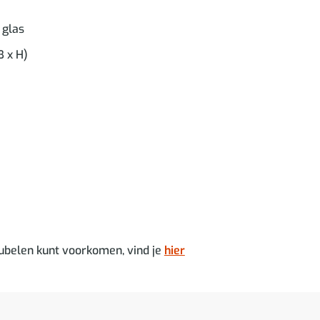
 glas
B x H)
ubelen kunt voorkomen, vind je
hier