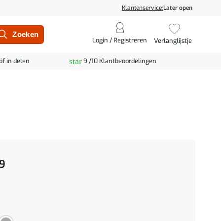
Klantenservice:
Later open
Login / Registreren
Verlanglijstje
star
óf in delen
9 /10 Klantbeoordelingen
9