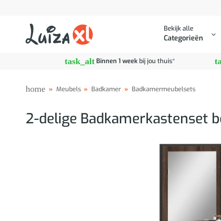
Ga
naar
Bekijk alle
inhoud
Categorieën
task_alt
t
Binnen 1 week
bij jou thuis*
home
»
Meubels
»
Badkamer
»
Badkamermeubelsets
2-delige Badkamerkastenset b