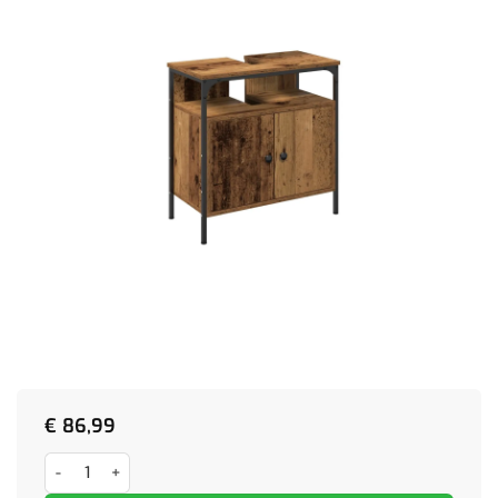
€
86,99
2-delige Badkamermeubelset bewerkt hout oud houtkleurig aantal