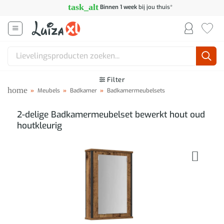
Ga
task_alt
Binnen 1 week
bij jou thuis*
naar
inhoud
Zoeken
naar:
Filter
home
»
Meubels
»
Badkamer
»
Badkamermeubelsets
2-delige Badkamermeubelset bewerkt hout oud
houtkleurig