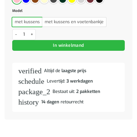
Model
met kussens
met kussens en voetenbankje
2-delige Loungeset met kussens fluweel blauw aantal
In winkelmand
verified
Altijd de
laagste prijs
schedule
Levertijd:
3 werkdagen
package_2
Bestaat uit:
2 pakketten
history
14 dagen
retourrecht