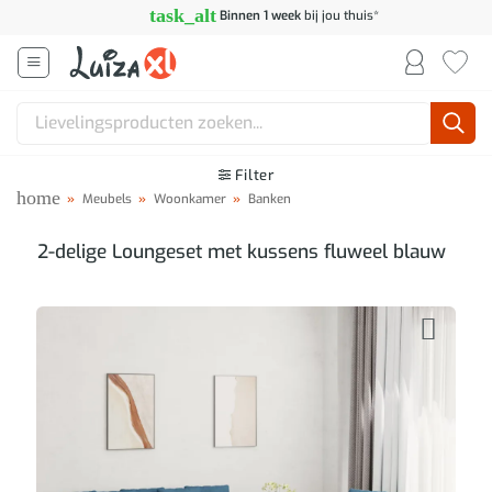
Ga
task_alt
Binnen 1 week
bij jou thuis*
naar
inhoud
Zoeken
naar:
Filter
home
»
Meubels
»
Woonkamer
»
Banken
2-delige Loungeset met kussens fluweel blauw