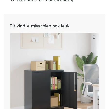
1 x 3-zitbank: 219 x 77 x 82 cm (BxDxH)
Dit vind je misschien ook leuk