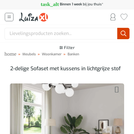
Ga
task_alt
Binnen 1 week
bij jou thuis*
naar
inhoud
Zoeken
naar:
Filter
home
»
Meubels
»
Woonkamer
»
Banken
2-delige Sofaset met kussens in lichtgrijze stof