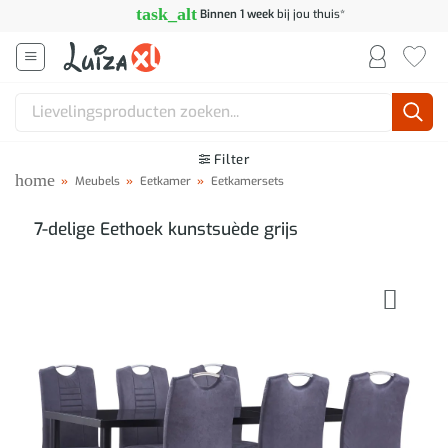
Ga
task_alt
Binnen 1 week
bij jou thuis*
naar
inhoud
Zoeken
naar:
Filter
home
»
Meubels
»
Eetkamer
»
Eetkamersets
7-delige Eethoek kunstsuède grijs