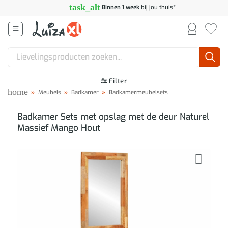
Ga
task_alt
Binnen 1 week
bij jou thuis*
naar
inhoud
Zoeken
naar:
Filter
home
»
Meubels
»
Badkamer
»
Badkamermeubelsets
Badkamer Sets met opslag met de deur Naturel
Massief Mango Hout