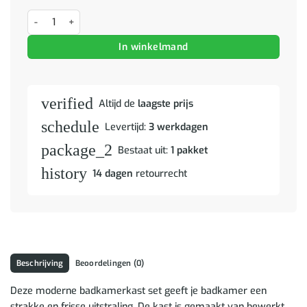
Badkamer spiegelkast met plank TULUM Oudhout 60 x 16,5 x 78 cm 
In winkelmand
verified
Altijd de
laagste prijs
schedule
Levertijd:
3 werkdagen
package_2
Bestaat uit:
1 pakket
history
14 dagen
retourrecht
Beschrijving
Beoordelingen (0)
Deze moderne badkamerkast set geeft je badkamer een
strakke en frisse uitstraling. De kast is gemaakt van bewerkt