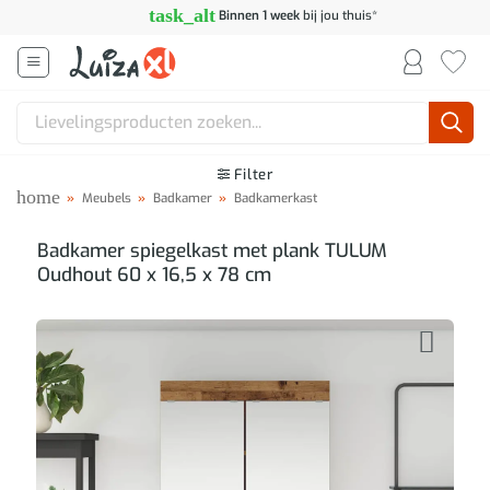
Ga
task_alt
Binnen 1 week
bij jou thuis*
naar
inhoud
Zoeken
naar:
Filter
home
»
Meubels
»
Badkamer
»
Badkamerkast
Badkamer spiegelkast met plank TULUM
Oudhout 60 x 16,5 x 78 cm