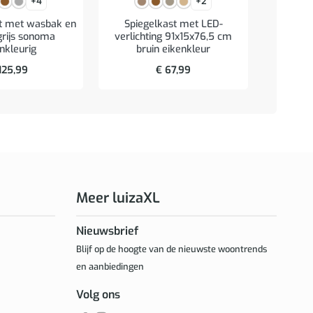
+4
+2
staal
t met wasbak en
Spiegelkast met LED-
grijs sonoma
verlichting 91x15x76,5 cm
nkleurig
bruin eikenkleur
125,99
€
67,99
Meer luizaXL
Nieuwsbrief
Blijf op de hoogte van de nieuwste woontrends
en aanbiedingen
Volg ons