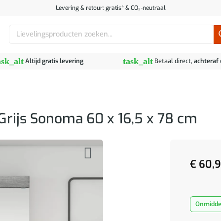
Levering & retour: gratis* & CO₂-neutraal
Zoeken
naar:
ask_alt
task_alt
Altijd gratis levering
Betaal direct,
achteraf
rijs Sonoma 60 x 16,5 x 78 cm
€
60,
Onmiddel