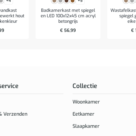
+4
+5
andkast
Badkamerkast met spiegel
Wastafelkas
ewerkt hout
en LED 100x12x45 cm acryl
spiegel 
ikenkleur
betongrijs
eike
99
€
56,99
€
service
Collectie
Woonkamer
 & Verzenden
Eetkamer
Slaapkamer