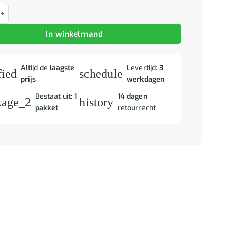
 spiegelkast TULUM Grijs Sonoma 60 x 16,5 x 78 cm aantal
In winkelmand
Altijd de
laagste
Levertijd:
3
fied
schedule
prijs
werkdagen
Bestaat uit:
1
14 dagen
kage_2
history
pakket
retourrecht