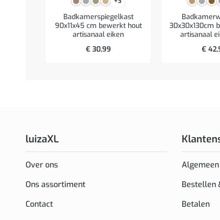
+3
Badkamerspiegelkast
Badkamerw
90x11x45 cm bewerkt hout
30x30x130cm b
artisanaal eiken
artisanaal e
€
30,99
€
42,
luizaXL
Klanten
Over ons
Algemeen
Ons assortiment
Bestellen
Contact
Betalen