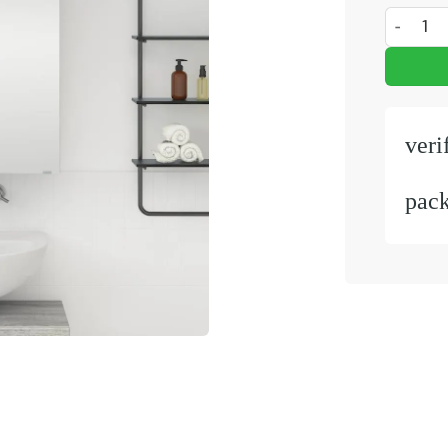
Badkamer
veri
pac