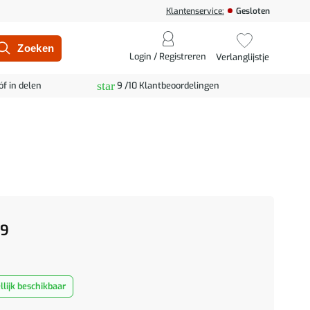
Klantenservice:
Gesloten
Login / Registreren
Verlanglijstje
star
óf in delen
9 /10 Klantbeoordelingen
99
lijk beschikbaar