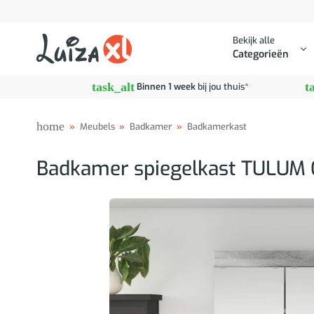
Ga
naar
Bekijk alle
inhoud
Categorieën
task_alt
t
Binnen 1 week
bij jou thuis*
home
»
Meubels
»
Badkamer
»
Badkamerkast
Badkamer spiegelkast TULUM G