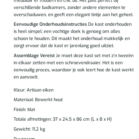
meubilair er modern en chic uit. Het past perfect bij
verschillende badkamers, zonder andere elementen te
overschaduwen, en geeft een elegant tintje aan het geheel.
Eenvoudige Onderhoudsinstructies
De kast onderhouden
is heel simpel; een vochtige doek is genoeg om alles
schoon te houden. Dit maakt het onderhoud makkelijk en
zorgt ervoor dat de kast er jarenlang goed uitziet.
Assemblage Vereist
Je moet deze kast set met z’n tweeën
in elkaar zetten met een schroevendraaier. Het is een
eenvoudig proces, waardoor je ook leert hoe de kast werkt
en aanvoelt.
Kleur: Artisan eiken
Materiaal: Bewerkt hout
Finish: Mat
Totale afmetingen: 37 x 24,5 x 86 cm (L x B x H)
Gewicht: 11,2 kg