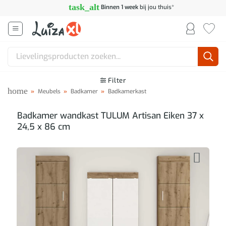
Ga
task_alt
Binnen 1 week
bij jou thuis*
naar
inhoud
Zoeken
naar:
Filter
home
»
Meubels
»
Badkamer
»
Badkamerkast
Badkamer wandkast TULUM Artisan Eiken 37 x
24,5 x 86 cm