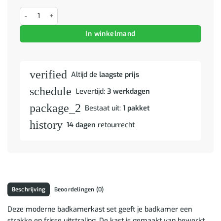
Badkamer wandkast TULUM Artisan Eiken 37 x 24,5 x 86 cm aantal
In winkelmand
verified
Altijd de
laagste prijs
schedule
Levertijd:
3 werkdagen
package_2
Bestaat uit:
1 pakket
history
14 dagen
retourrecht
Beschrijving
Beoordelingen (0)
Deze moderne badkamerkast set geeft je badkamer een
strakke en frisse uitstraling. De kast is gemaakt van bewerkt