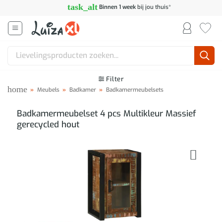
Ga
task_alt
Binnen 1 week
bij jou thuis*
naar
inhoud
Zoeken
naar:
Filter
home
»
Meubels
»
Badkamer
»
Badkamermeubelsets
Badkamermeubelset 4 pcs Multikleur Massief
gerecycled hout