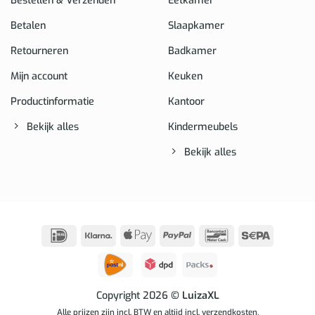
Bestellen & Verzenden
Eetkamer
Betalen
Slaapkamer
Retourneren
Badkamer
Mijn account
Keuken
Productinformatie
Kantoor
Bekijk alles
Kindermeubels
Bekijk alles
IDeal
Klarna
Apple
PayPal
Bancontact
Sepa
Pay
Copyright 2026
© LuizaXL
Alle prijzen zijn incl. BTW en altijd incl. verzendkosten.