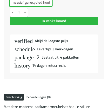
massief gerecycled hout
Badkamermeubelset 4 pcs Multikleur Massief gerecycled hout aant
In winkelmand
verified
Altijd de
laagste prijs
schedule
Levertijd:
3 werkdagen
package_2
Bestaat uit:
4 pakketten
history
14 dagen
retourrecht
Beschrijving
Beoordelingen (0)
Met deze moderne badkamermeubelset haal je stijl en