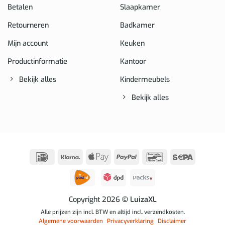
Betalen
Slaapkamer
Retourneren
Badkamer
Mijn account
Keuken
Productinformatie
Kantoor
Bekijk alles
Kindermeubels
Bekijk alles
IDeal
Klarna
Apple
PayPal
Bancontact
Sepa
Pay
Copyright 2026
© LuizaXL
Alle prijzen zijn incl. BTW en altijd incl. verzendkosten.
Algemene voorwaarden
Privacyverklaring
Disclaimer