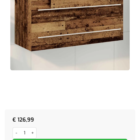
€
126,99
Badkamersinkmeubel met Ingebouwde Wastafel Oud Hout Geengine