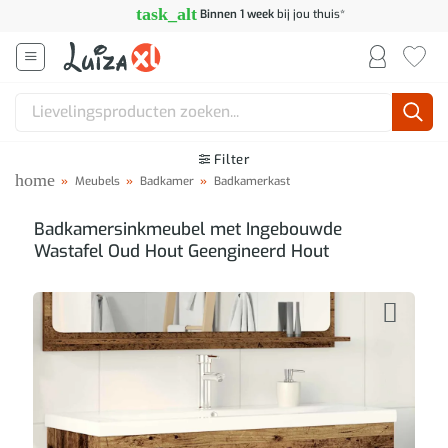
Ga
task_alt
Binnen 1 week
bij jou thuis*
naar
inhoud
Zoeken
naar:
Filter
home
»
Meubels
»
Badkamer
»
Badkamerkast
Badkamersinkmeubel met Ingebouwde
Wastafel Oud Hout Geengineerd Hout