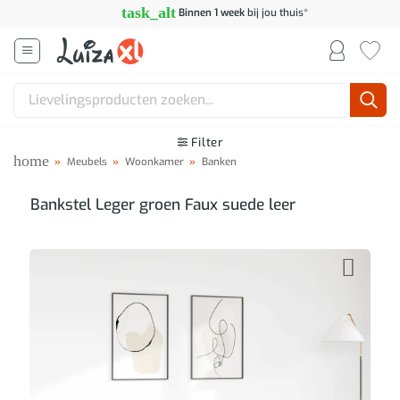
Ga
task_alt
Binnen 1 week
bij jou thuis*
naar
inhoud
Zoeken
naar:
Filter
home
»
Meubels
»
Woonkamer
»
Banken
Bankstel Leger groen Faux suede leer